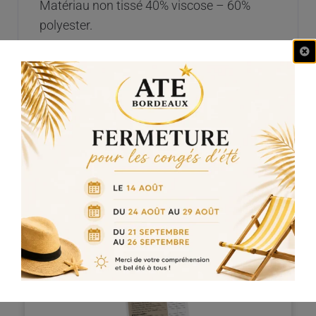
Matériau non tissé 40% viscose – 60%
polyester.
PRÉCÉDENT
SUIVANT
Drap d’enveloppement x100 (200m)
Gants Nitrile sans latex non poudrés x 100 M blancs
Les nouveautés