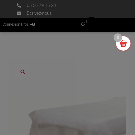
05 56 79 15 20
Ecrivez-nous
0
Connexion Pros
0