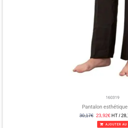
160319
Pantalon esthétique
23,92
€
30,17
€
HT /
28,
AJOUTER AU 