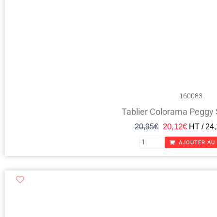
160083
Tablier Colorama Peggy 
20,12
€
20,95
€
HT /
24,
AJOUTER AU 