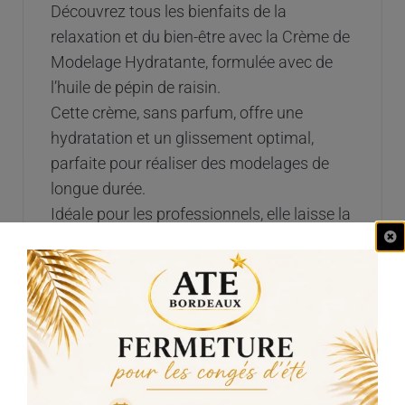
Découvrez tous les bienfaits de la
relaxation et du bien-être avec la Crème de
Modelage Hydratante, formulée avec de
l’huile de pépin de raisin.
Cette crème, sans parfum, offre une
hydratation et un glissement optimal,
parfaite pour réaliser des modelages de
longue durée.
Idéale pour les professionnels, elle laisse la
peau hydratée après chaque séance,
procurant une expérience de bien-être
absolu.
PAO : 18 M
Texture : Crème