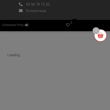
05 56 79 15 20
Ecrivez-nous
0
Connexion Pros
0
Loading...