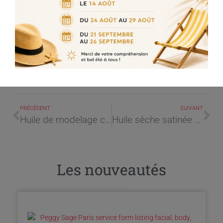
Format : 200ml
Parfum : Sans parfum
PRÉCÉDENT
SUIVANT
Huile de modelage corps
Huile sèche satinée corps
Les nouveautés