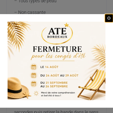
– Tous types de peau
– Non cassante
– Ne se recycle pas
– Sans bande
Conseils d’utilisation :
Faire chauffer la cire dans un appareil
adapté jusqu’à obtention du point de
fusion à environ 55°C. La cire doit avoir
la consistance d’un miel très épais. Avec
une spatule, étaler une fine couche de cire
sur la zone à épiler. Attendre une dizaine de
secondes puis retirer la bande dans le sens