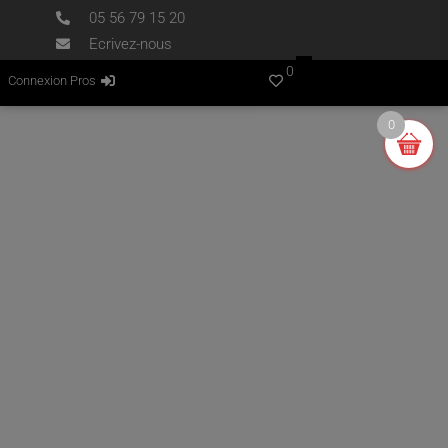
05 56 79 15 20
Ecrivez-nous
0
Connexion Pros
0