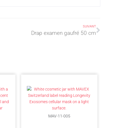
SUIVANT
Drap examen gaufré 50 cm
LONG
MAV-11-005
Cell