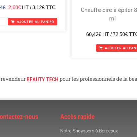
2,60
€
24
€
HT /
3,12
€
TTC
Chauffe-cire à épiler 
ml
AJOUTER AU PANIER
60,42
€
HT /
72,50
€
TT
AJOUTER AU PAN
 revendeur
pour les professionnels de la beau
BEAUTY TECH
Contactez-nous
Accès rapide
Notre Showroom à Bordeaux