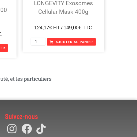
LONGEVITY Exosomes
98,33
800
Cellular Mask 400g
124,17
€
HT /
149,00
€
TTC
C
AJOUTER AU PANIER
IER
té, et les particuliers
Suivez-nous