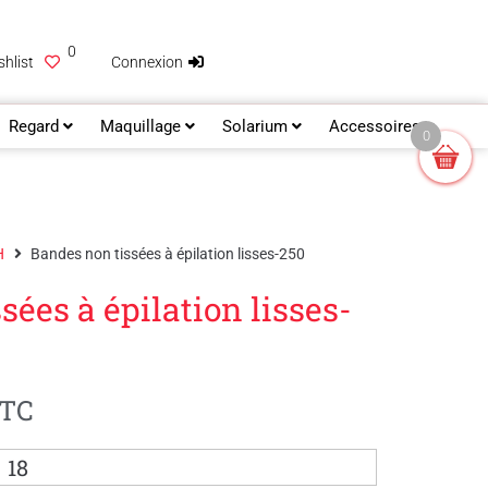
0
hlist
Connexion
Regard
Maquillage
Solarium
Accessoires
0
H
Bandes non tissées à épilation lisses-250
sées à épilation lisses-
TC
18