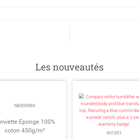
Les nouveautés
NB3030BX
erviette Eponge 100%
coton 450g/m²
601201