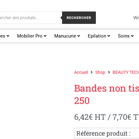
Wis
RECHERCHER
es
Mobilier Pro
Manucurie
Epilation
Soins
Accueil
Shop
BEAUTY TEC
Bandes non tis
250
6,42
€
HT /
7,70
€
T
Référence produit :